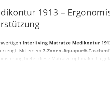
edikontur 1913 – Ergonomi
rstützung
chwertigen
Interliving Matratze Medikontur 191
erzeugt. Mit einem
7-Zonen-Aquapur®-Taschen
bilisierung bietet diese Matratze optimalen Lie
 120 kg in der Festigkeit H3
. Die Liegefläche be