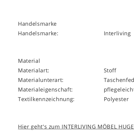
Stabile Sitzkanten & praktischer Bezug
Handelsmarke
Handelsmarke:
Interliving
Die integrierte
Sitzkantenstabilisierung
pflegeleichte
Lyocell-Jersey-
Bezug ist mit
zur Belüftung. Vier praktische Wendeschlau
Material
waschen – ideal für Allergiker und hygiene
Materialart:
Stoff
Materialunterart:
Taschenfed
Materialeigenschaft:
pflegeleich
Textilkennzeichnung:
Polyester
Varianten & Größen
Die Interliving Matratze Medikontur 1913 i
Hier geht's zum INTERLIVING MÖBEL HUGEL