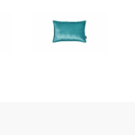
hergestellt
und erfüllt höchste
t beim Kauf bietet.