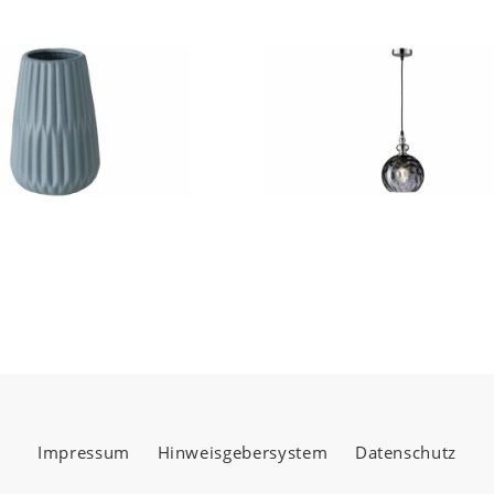
ng Matratze Medikontur 1913 wird
in Deutschland 
erstellergarantie
, die Ihnen zusätzlich Sicherhei
Impressum
Hinweisgebersystem
Datenschutz