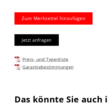
unterschiedliche Schlafbedürfnisse und K
Auswahl – perfekt für individuelle Schlaf
Zum Merkzettel hinzufügen
Jetzt anfragen
Planungstipps für Ihren Matratz
Preis- und Typenliste
Liegegefühl und empfohlenes Körperge
Garantiebestimmungen
Schlafgewohnheiten analysieren
: Rücke
Druckentlastung.
Matratzengröße passend zum Bettgeste
Das könnte Sie auch 