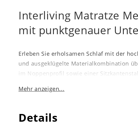
Interliving Matratze M
mit punktgenauer Unte
Erleben Sie erholsamen Schlaf mit der ho
und ausgeklügelte Materialkombination üb
im Noppenprofil sowie einer Sitzkantensta
ideal für ein
Körpergewicht von ca. 80 bis
Mehr anzeigen...
von ca. 22 cm.
Details