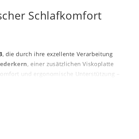
scher Schlafkomfort
3
, die durch ihre exzellente Verarbeitung
federkern
, einer zusätzlichen Viskoplatte
gekomfort und ergonomische Unterstützung –
trägt ca.
90 x 200 cm (BxL)
, bei einer Höhe