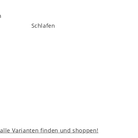
h
Schlafen
lfreich bei eingeschränkter Mobilität. Der
d verfügt über ein umlaufendes Klimaband
g lässt sich abnehmen und bei bis zu 60 °C
und
fest (H4)
erhältlich – für
lle Varianten finden und shoppen!