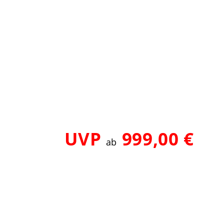
UVP
999,00 €
ab