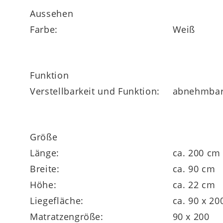
Ihre Vorteile im Überblick
Aussehen
Farbe:
Weiß
Die Interliving Matratze Medikontur 1913 
Funktion
Verstellbarkeit und Funktion:
abnehmbar
7-Zonen-Aquapur®-Taschenfederkern mit V
Größe
Dank
480 einzeln verpackter Taschenfe
Länge:
ca. 200 cm
im Noppenprofil
passt sich die Matratze
Breite:
ca. 90 cm
für eine optimale Lagerung der Wirbelsäul
Höhe:
ca. 22 cm
Liegefläche:
ca. 90 x 2
Matratzengröße:
90 x 200