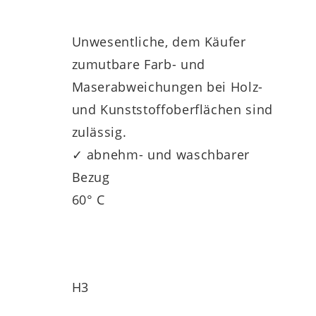
Unwesentliche, dem Käufer
t, Hygiene und Langlebigkeit zu erfüllen:
zumutbare Farb- und
Maserabweichungen bei Holz-
und Kunststoffoberflächen sind
zulässig.
✓ abnehm- und waschbarer
Bezug
60° C
n mit einer druckentlastenden
Viskoplatte
nomisch abgestimmten Liegezonen sorgen
H3