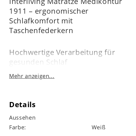
Interliving Matratze Medikontur
1911 – ergonomischer
Schlafkomfort mit
Taschenfederkern
Hochwertige Verarbeitung für
gesunden Schlaf
Mehr anzeigen...
Die
Interliving Matratze Medikontur
1911
überzeugt als erstklassige
Taschenfederkernmatratze
mit einem
Details
mittelfesten Liegegefühl – ideal für
Personen mit einem Körpergewicht
bis ca.
Aussehen
120 kg
. In der
mittelfesten Variante
Farbe:
Weiß