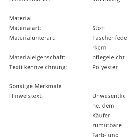
Taille bis Hüfte. Die integrierte
Sitzkantenverstärkung
erleichtert das
Material
Ein- und Aussteigen. Zusätzlich eignet sich
Materialart:
Stoff
die Matratze ideal für den Einsatz auf
Materialunterart:
Taschenfede
motorisch verstellbaren Lattenrosten
rkern
und Boxspringbetten
.
Materialeigenschaft:
pflegeleicht
Textilkennzeichnung:
Polyester
Sonstige Merkmale
Hinweistext:
Unwesentlic
Flexibilität in Größe und
he, dem
Festigkeit
Käufer
zumutbare
Die Interliving Matratze Medikontur 1911
Farb- und