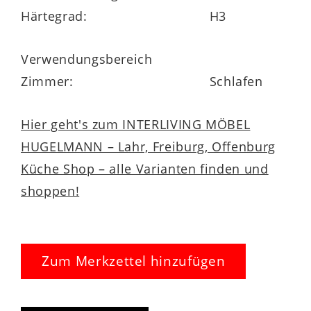
gleiche Steppung und Höhe.
Härtegrad:
H3
Verwendungsbereich
Der atmungsaktive
Lyocell-Jersey-Bezug
Zimmer:
Schlafen
ist mit Hygienevlies versteppt, mit einem
umlaufenden Klimaband für optimierte
Hier geht's zum INTERLIVING MÖBEL
Belüftung ausgestattet und verfügt über
HUGELMANN – Lahr, Freiburg, Offenburg
praktische Wendeschlaufen. Für maximale
Küche Shop – alle Varianten finden und
Hygiene lässt sich der Bezug problemlos
shoppen!
abnehmen und bei bis zu
60 °C
in der
Maschine waschen.
Zum Merkzettel hinzufügen