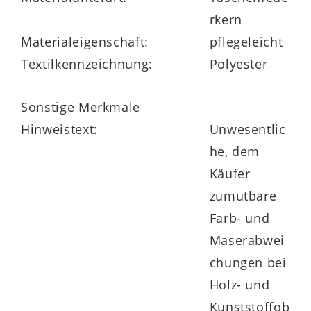
Taille bis Hüfte. Die integrierte
rkern
Sitzkantenverstärkung
erleichtert das
Materialeigenschaft:
pflegeleicht
Ein- und Aussteigen. Zusätzlich eignet sich
Textilkennzeichnung:
Polyester
die Matratze ideal für den Einsatz auf
motorisch verstellbaren Lattenrosten
Sonstige Merkmale
und Boxspringbetten
.
Hinweistext:
Unwesentlic
he, dem
Käufer
zumutbare
Farb- und
Flexibilität in Größe und
Maserabwei
Festigkeit
chungen bei
Holz- und
Die Interliving Matratze Medikontur 1911
Kunststoffob