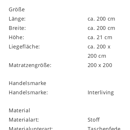
Matratzenhöhe von ca.
21 cm
. Die
Größe
ergonomische
7-Zonen-AQUAPUR®-
Länge:
ca. 200 cm
Federkerntechnologie
mit ca. 440
Breite:
ca. 200 cm
Taschenfedern (bezogen auf 100 x 200 cm)
Höhe:
ca. 21 cm
ermöglicht eine präzise Körperanpassung
Liegefläche:
ca. 200 x
für eine optimale Regeneration über
200 cm
Nacht.
Matratzengröße:
200 x 200
Handelsmarke
Handelsmarke:
Interliving
Dank des
Sandwichaufbaus
und der
festeren Schaumpolsterung im
Material
Beckenbereich stützt die Matratze gezielt
Materialart:
Stoff
alle Körperzonen – von Schulter über
Materialunterart:
Taschenfede