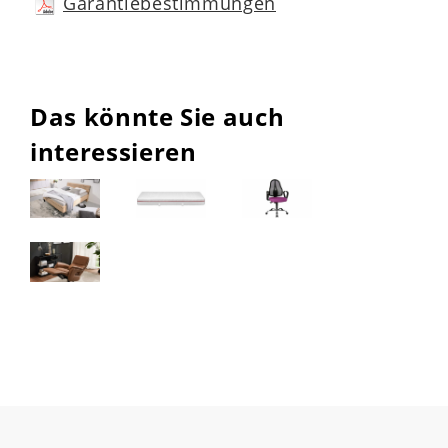
Garantiebestimmungen
Planungstipps für Ihren Matratzenkauf
Achten Sie auf die optimale
Härtegradeinstufung passend zu Ihrem
Das könnte Sie auch
Körpergewicht und Liegeempfinden.
interessieren
Kombinieren Sie die Matratze mit einem
hochwertigen Lattenrost oder
Boxspringunterbau für noch besseren
Liegekomfort.
Nutzen Sie die Kombinationsmöglichkeit
als Partnermatratze für gleichmäßige
Liegehöhe im Doppelbett.