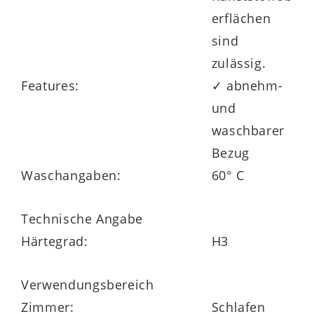
ist in insgesamt zehn Größen und
erflächen
Sondermaßen sowie in drei Härtegraden
sind
erhältlich – passend zu jedem
zulässig.
Schlafbedürfnis:
Features:
✓ abnehm-
und
H2 (soft) – empfohlen bis ca. 80 kg
waschbarer
H3 (mittelfest) – empfohlen bis ca. 120 kg
Bezug
H4 (fest) – empfohlen bis ca. 150 kg
Waschangaben:
60° C
Technische Angabe
Damit eignet sich das Modell
Härtegrad:
H3
hervorragend auch als
Partnermatratze
zur Interliving Matratze Medikontur
Verwendungsbereich
1910
– beide Varianten verfügen über die
Zimmer:
Schlafen