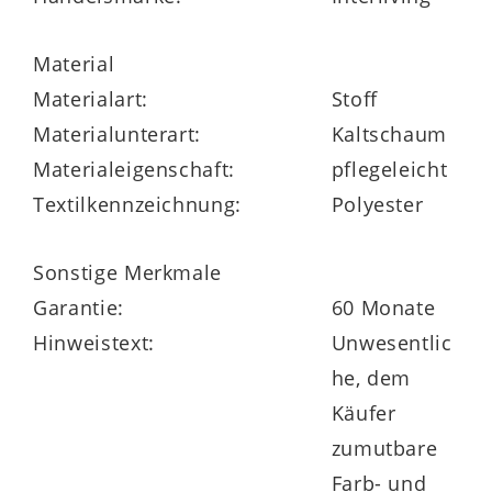
Schultern, Rücken, Hüfte und Beinen. Die
Material
seitliche
Sitzkantenverstärkung
Materialart:
Stoff
erleichtert das Aufstehen und sorgt für
Materialunterart:
Kaltschaum
zusätzliche Stabilität im Randbereich – ein
Materialeigenschaft:
pflegeleicht
spürbarer Vorteil im Alltag. Damit ist die
Textilkennzeichnung:
Polyester
Interliving Matratze Medikontur 1910 auch
eine perfekte Wahl für moderne
Sonstige Merkmale
Boxspringbetten oder klassische
Garantie:
60 Monate
Bettgestelle.
Hinweistext:
Unwesentlic
he, dem
Käufer
Als
ideale Partnermatratze zur
zumutbare
Interliving Matratze Medikontur 1911
Farb- und