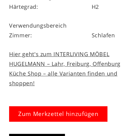
und trägt das
OEKO-TEX® Standard 100
Härtegrad:
H2
Zertifikat
– für geprüfte
Schadstofffreiheit. Ein rundumlaufendes
Verwendungsbereich
Klimaband
unterstützt die Luftzirkulation
Zimmer:
Schlafen
innerhalb der Matratze und sorgt für ein
angenehmes Schlafklima. Dank der
Hier geht's zum INTERLIVING MÖBEL
praktischen
Wendeschlaufen
lässt sich
HUGELMANN – Lahr, Freiburg, Offenburg
die Matratze leicht drehen und wenden.
Küche Shop – alle Varianten finden und
Der Bezug ist abnehmbar und bei
bis zu
shoppen!
60 °C waschbar
– für dauerhaft
hygienische Frische.
Zum Merkzettel hinzufügen