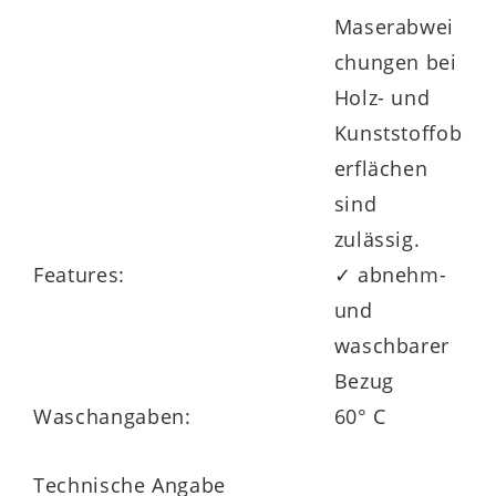
überzeugt sie durch die identische
Maserabwei
Steppung und Matratzenhöhe, was
chungen bei
besonders bei Doppelbetten ein
Holz- und
harmonisches Gesamtbild und
Kunststoffob
Liegeerlebnis schafft.
erflächen
sind
zulässig.
Features:
✓ abnehm-
und
Komfortabel & hygienisch –
waschbarer
Bezug und Pflege
Bezug
Waschangaben:
60° C
Der atmungsaktive Lyocell-Jersey-Bezug
wurde mit einem
Hygienevlies versteppt
Technische Angabe