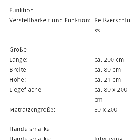
Höhe von ca. 21 cm erfüllt sie höchste
Funktion
Ansprüche an gesunden Schlafkomfort.
Verstellbarkeit und Funktion:
Reißverschlu
ss
Größe
Länge:
ca. 200 cm
Breite:
ca. 80 cm
Ergonomisch durchdacht –
Höhe:
ca. 21 cm
Vorteile der Medikontur 1910
Liegefläche:
ca. 80 x 200
Der 7-Zonen-AQUAPUR®-Kern im
cm
mehrschichtigen Sandwich-Aufbau
Matratzengröße:
80 x 200
passt sich gezielt den verschiedenen
Körperzonen an und fördert eine
Handelsmarke
druckentlastende Lagerung
von Kopf,
Handelsmarke:
Interliving