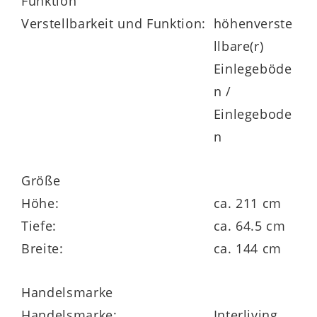
Funktion
geräuscharm öffnen und schließen.
Verstellbarkeit und Funktion:
höhenverste
Optional ist der Spiegel auch auf der
llbare(r)
rechten Tür lieferbar.
Einlegeböde
n /
Einlegebode
Die Maße des erstklassig verarbeiteten
n
Schranks belaufen sich auf
ca. 144 x 211 x
65 cm
(BxHxT).
Größe
Höhe:
ca. 211 cm
Tiefe:
ca. 64.5 cm
Breite:
ca. 144 cm
Bei der Interliving Jugendzimmer Serie
Handelsmarke
1701 handelt es sich um ein hochwertiges,
Handelsmarke:
Interliving