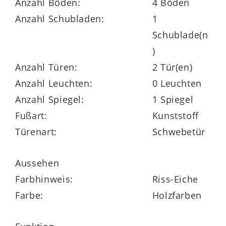
Anzahl Böden:
4 Böden
Raum. Ebenfalls in Anthrazit gehaltene
Anzahl Schubladen:
1
Griffleisten runden das Design des
Schublade(n
Schranks perfekt ab.
)
Anzahl Türen:
2 Tür(en)
Anzahl Leuchten:
0 Leuchten
Auch praktisch überzeugt der
Anzahl Spiegel:
1 Spiegel
Wäscheschrank. Hinter den beiden
Türen
,
Fußart:
Kunststoff
von denen
eine verspiegelt
ist, befinden
Türenart:
Schwebetür
sich vier Holz-Einlegeböden und zwei
Kleiderstangen, sodass Kleidung und
Aussehen
andere Textilien sowohl liegend als auch
Farbhinweis:
Riss-Eiche
hängend aufbewahrt werden können.
Farbe:
Holzfarben
Dank der Türdämpfung lässt sich der
Schwebetürenschrank sanft und