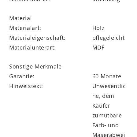
individuell planbares
Wohnmöbelprogramm, das sogar
Material
Sonderanfertigungen ermöglicht.
Materialart:
Holz
Materialeigenschaft:
pflegeleicht
Die Serie trägt das Goldene M und bietet 5
Materialunterart:
MDF
Jahre Herstellergarantie.
Sonstige Merkmale
Garantie:
60 Monate
Hinweistext:
Unwesentlic
he, dem
Käufer
zumutbare
Farb- und
Maserabwei