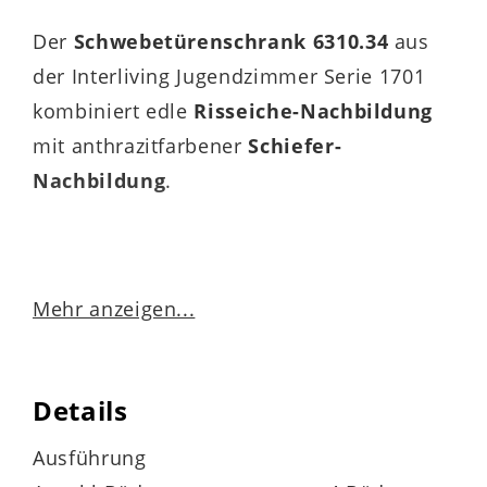
Der
Schwebetürenschrank 6310.34
aus
der Interliving Jugendzimmer Serie 1701
kombiniert edle
Risseiche-Nachbildung
mit anthrazitfarbener
Schiefer-
Nachbildung
.
Durch die Holzfarbe verströmt der
Mehr anzeigen...
Kleiderschrank natürlichen Charme,
ergänzt durch die modern-elegante
Ausstrahlung der dunklen Akzente. Die
Details
beiden Farbtöne harmonieren ideal und
Ausführung
bringen warmes, einladendes Flair in den