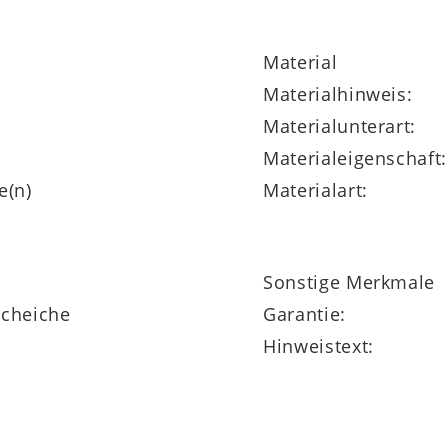
Stauraum. Sie ist mit zwei Klapptüren, zwei klei
Material
erboden kann als Abstellfläche verwendet werden
Materialhinweis:
Materialunterart:
Materialeigenschaft:
e(n)
Materialart:
iziente LED-Beleuchtung das Dielenmöbel.
Sonstige Merkmale
cheiche
Garantie:
Hinweistext:
ein individuell planbares Möbelprogramm, das Ihnen
itere Dielenmöbel im ähnlichen Design verfügbar.