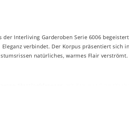
 der Interliving Garderoben Serie 6006 begeiste
 Eleganz verbindet. Der Korpus präsentiert sich 
tumsrissen natürliches, warmes Flair verströmt.
warzen Mattlackfronten
mit den massiven Hirnho
verbeschichtetem Metall. Diese Charakteristika v
ischen Highlights gehört auch die klare, geradlin