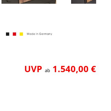
d
UVP
1.540,00 €
ab