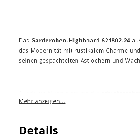
Das
Garderoben-Highboard 621802-24
aus
das Modernität mit rustikalem Charme und
seinen gespachtelten Astlöchern und Wachs
Attraktive Akzente setzen die
schiefersch
Mehr anzeigen...
Griffe aus puristisch-schieferschwarz pul
und ziehen die Blicke auf sich. Zu den opt
(BxHxT) betragen die
Maße
des Schranks.
Details