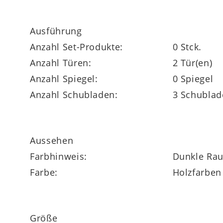
Die Garderobenkommode bietet Ihnen viel 
Ausführung
mit zwei Zargen ausgestattet. Auch der Ob
Anzahl Set-Produkte:
0 Stck.
Dinge, die Sie griffbereit haben wollen.
Anzahl Türen:
2 Tür(en)
Anzahl Spiegel:
0 Spiegel
Anzahl Schubladen:
3 Schublad
Gegen Mehrpreis veredelt eine energieeff
Aussehen
Farbhinweis:
Dunkle Rau
Farbe:
Holzfarben
Die Interliving Garderoben Serie 6006 ist 
Ihre Wünsche anzupassen. Im Shop sind we
5-Jahre-Herstellergarantie.
Größe