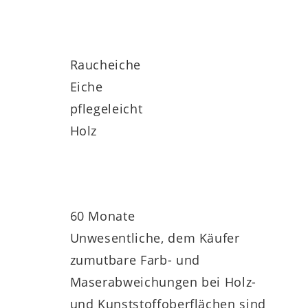
nen Schubladen und einer großen Schublade
 – etwa für dekorative Elemente oder
Raucheiche
Eiche
pflegeleicht
Holz
60 Monate
Unwesentliche, dem Käufer
 die Möglichkeit gibt, viele Details an
zumutbare Farb- und
 Darüber hinaus profitieren Sie von der
Maserabweichungen bei Holz-
und Kunststoffoberflächen sind