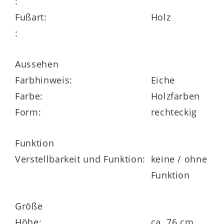
:
Fußart:
Holz
Mit Maßen von
ca. 180 x 76 x 100 cm
:
(BxHxT) bietet der Massivholztisch
genügend Platz für vier bis sechs
Aussehen
Personen. Er lädt zu gemeinsamen
Farbhinweis:
Eiche
Mahlzeiten mit der Familie sowie zum
Farbe:
Holzfarben
gemütlichen Zusammensitzen mit
Form:
rechteckig
Freunden ein. Auch für Gesellschaftsspiele
oder kreative Betätigungen fungiert der
Funktion
Tisch als perfekte Unterlage.
Verstellbarkeit und Funktion:
keine / ohne
Funktion
Größe
Höhe:
ca. 76 cm