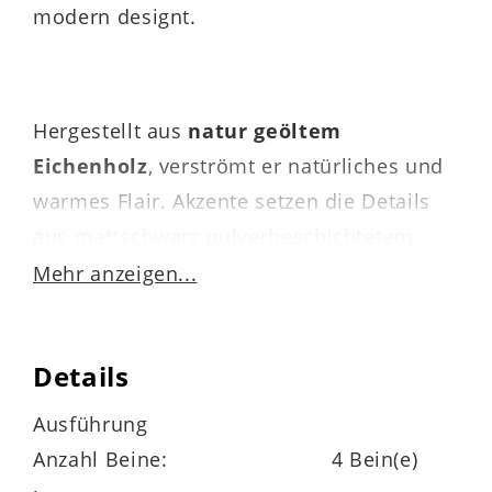
modern designt.
Hergestellt aus
natur geöltem
Eichenholz
, verströmt er natürliches und
warmes Flair. Akzente setzen die Details
aus mattschwarz pulverbeschichtetem
Metall. Auch qualitativ weiß der
Mehr anzeigen...
Esszimmertisch zu überzeugen. Die
Materialien sind robust, widerstandsfähig
Details
und langlebig.
Ausführung
Anzahl Beine:
4 Bein(e)