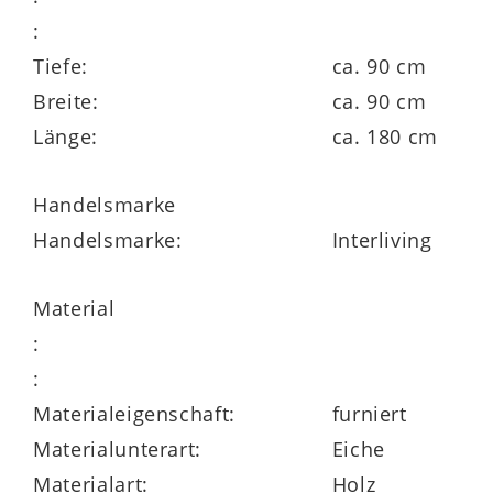
Die
Interliving Esszimmer Serie 5110
ist
:
ein umfangreiches Esszimmerprogramm,
Tiefe:
ca. 90 cm
das den Tisch mit und ohne
Breite:
ca. 90 cm
Auszugfunktion, in sieben Längen und
Länge:
ca. 180 cm
auch aus Massivholz umfasst. Was das
Gestell betrifft, wählen Sie aus
Handelsmarke
erstklassigen und stilvollen Metall- und
Handelsmarke:
Interliving
Holzvarianten. Des Weiteren sind
passende Stühle erhältlich.
Material
:
:
Alle Möbel der Serie haben
5 Jahre
Materialeigenschaft:
furniert
Herstellergarantie
.
Materialunterart:
Eiche
Materialart:
Holz