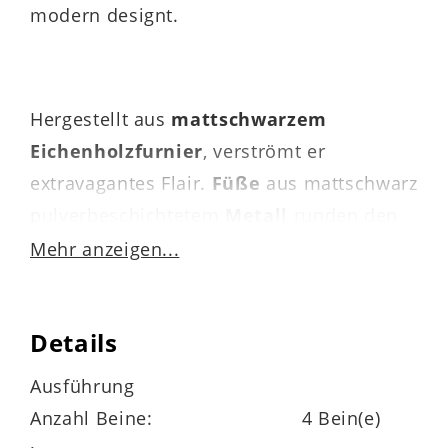
modern designt.
Hergestellt aus
mattschwarzem
Eichenholzfurnier
, verströmt er
extravagantes Flair.
Füße
aus mattschwarz
pulverbeschichtetem
Metall
runden den
Look harmonisch ab. Auch qualitativ weiß
Mehr anzeigen...
der Tisch zu überzeugen. Die Materialien
sind robust, widerstandsfähig und
Details
langlebig.
Ausführung
Anzahl Beine:
4 Bein(e)