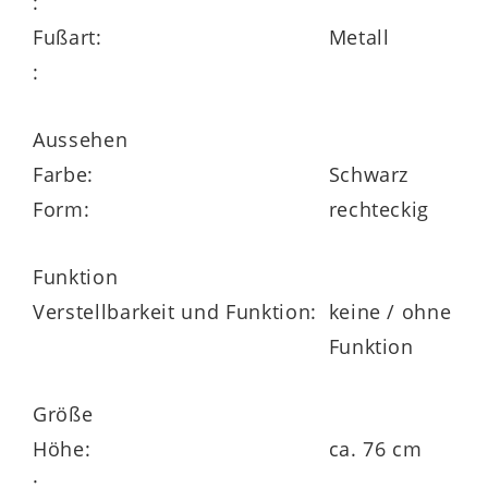
:
Fußart:
Metall
Mit Maßen von
ca. 180 x 76 x 90 cm
:
(BxHxT) bietet der Esszimmertisch
genügend Platz für vier bis sechs
Aussehen
Personen. Er lädt zu gemeinsamen
Farbe:
Schwarz
Mahlzeiten mit der Familie sowie zum
Form:
rechteckig
gemütlichen Zusammensitzen mit
Freunden ein. Auch für Gesellschaftsspiele
Funktion
oder kreative Betätigungen fungiert der
Verstellbarkeit und Funktion:
keine / ohne
Tisch als perfekte Unterlage.
Funktion
Größe
Höhe:
ca. 76 cm
: