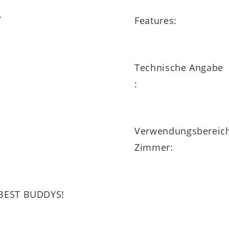
r
Features:
Technische Angabe
m
:
m
Verwendungsbereic
Zimmer:
g BEST BUDDYS!