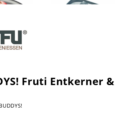
DYS! Fruti Entkerner &
T BUDDYS!