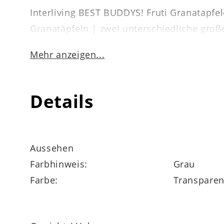
Interliving BEST BUDDYS! Fruti Granatapfe
Granatäpfeln | zwei unterschiedliche groß
18 x 14 x 21 cm (BxHxL) | spülmaschineng
Mehr anzeigen...
Details
Aussehen
Farbhinweis:
Grau
Farbe:
Transparen