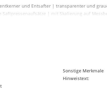
lentkerner und Entsafter | transparenter und grau
e Saftpressenaufsätze | mit Skalierung auf Messb
eeignet
Sonstige Merkmale
Hinweistext:
t