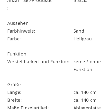
Anzahl Set-Produkte:
5 Stck.
:
Aussehen
Farbhinweis:
Sand
Harmonisches Möbelensemble
Farbe:
Hellgrau
mit cleverer Aufteilung
Das Set besteht aus mehreren
Funktion
funktionalen Elementen, die ein
Verstellbarkeit und Funktion:
keine / ohne
harmonisches Gesamtbild schaffen:
Funktion
Der
linke Abschlussschrank
Curve
Größe
67361L mit einem Auszug bietet Stauraum
Länge:
ca. 140 cm
für Pflegeprodukte und misst ca. 45 x 36 x
Breite:
ca. 140 cm
46 cm (B/LxHxT).
Maße Einzelartikel:
Ablageplatte