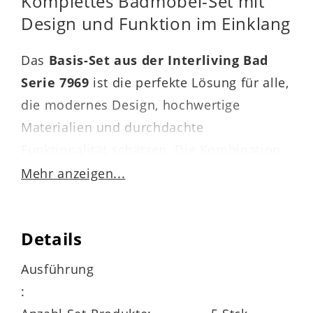
Komplettes Badmöbel-Set mit
Design und Funktion im Einklang
Das
Basis-Set aus der Interliving Bad
Serie 7969
ist die perfekte Lösung für alle,
die modernes Design, hochwertige
Materialien und durchdachte
Funktionalität schätzen. Die Kombination
aus matt
sandfarbenem Lacklaminat
,
Mehr anzeigen...
weißen Griffmulden, Eiche Como-
Nachbildung
und einem Waschbecken
Details
aus hochglänzender
weißer Keramik
verleiht Ihrem Badezimmer eine stilvolle,
Ausführung
natürliche Atmosphäre.
: