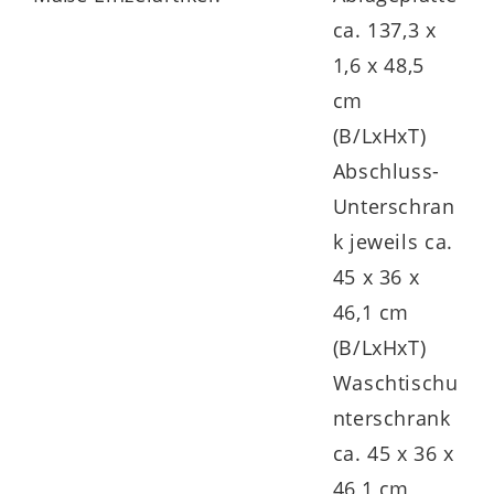
Der
Waschtischunterschrank
67333 ist
ca. 137,3 x
mit einer großen Schublade und einer
1,6 x 48,5
Rückwand ausgestattet – ideal zur
cm
Unterbringung größerer Badutensilien.
(B/LxHxT)
Auch dieser misst ca. 45 x 36 x 46 cm
Abschluss-
(B/LxHxT).
Unterschran
Der
rechte Abschlussschrank
Curve
k jeweils ca.
67361R spiegelt das linke Pendant
45 x 36 x
ebenfalls mit einem Auszug und den
46,1 cm
identischen Maßen von ca. 45 x 36 x 46 cm
(B/LxHxT)
(B/LxHxT).
Waschtischu
nterschrank
ca. 45 x 36 x
Gekrönt wird das Ensemble von einem
46,1 cm