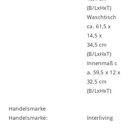
holzfarbenen
Abdeckboden mit
(B/LxHxT)
Ausschnitt für das Waschbecken
– mit
Waschtisch
großzügiger Ablagefläche und Maßen von
ca. 61,5 x
ca. 137 x 1,6 x 49 cm (B/LxHxT).
14,5 x
34,5 cm
(B/LxHxT)
Innenmaß c
a. 59,5 x 12 x
32,5 cm
Hochwertiger Keramik-
(B/LxHxT)
Waschtisch mit eleganter Optik
Handelsmarke
Das
ovale Aufsatzbecken
besteht aus
Handelsmarke:
Interliving
langlebiger Keramik mit
hygienisch
glatter Oberflächenglasur
. Es ist