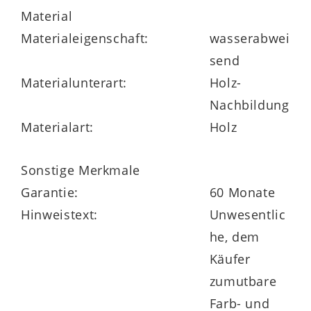
Material
besonders
strapazierfähig,
Materialeigenschaft:
wasserabwei
hitzebeständig und kratzfest
– ideal für
send
den täglichen Gebrauch. Das Becken
Materialunterart:
Holz-
verfügt über eine
Hahnloch- und
Nachbildung
Abflussbohrung
, aber keinen Überlauf.
Materialart:
Holz
Die Innenmaße betragen ca. 60 x 12 x 33
cm (B/LxHxT), die
Gesamtmaße
des
Sonstige Merkmale
Beckens liegen bei ca. 62 x 15 x 35 cm
Garantie:
60 Monate
(B/LxHxT).
Hinweistext:
Unwesentlic
he, dem
Käufer
zumutbare
Farb- und