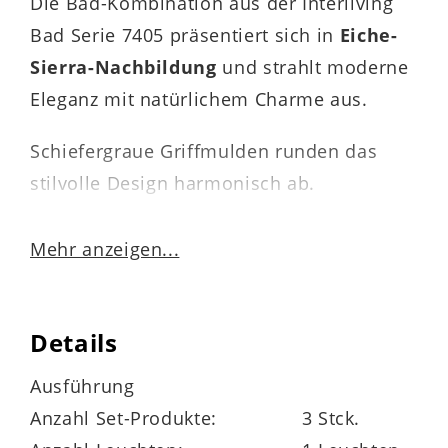
Die Bad-Kombination aus der Interliving
Bad Serie 7405 präsentiert sich in
Eiche-
Sierra-Nachbildung
und strahlt moderne
Eleganz mit natürlichem Charme aus.
Schiefergraue Griffmulden runden das
stilvolle Design harmonisch ab.
Mehr anzeigen...
Folgende Elemente gehören zu diesem
attraktiven Badmöbel-Set:
Details
Ein ca. 120 cm breiter
Waschtischschrank
mit einem Auszug und Seitenwange,
Ausführung
inklusive Glas-Seitenverblendungen und
Anzahl Set-Produkte:
3 Stck.
Abdeckboden mit Ausschnitten.