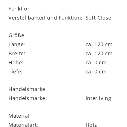
Funktion
Verstellbarkeit und Funktion:
Soft-Close
Die verchromte Einhand-
Mischbatterie
Seven.
Größe
Länge:
ca. 120 cm
Breite:
ca. 120 cm
In den Schrankelementen haben Sie
Höhe:
ca. 0 cm
praktischen Stauraum für Ihre Kosmetika.
Tiefe:
ca. 0 cm
Handelsmarke
Die Interliving Bad Serie 7405 steht für
Handelsmarke:
Interliving
hervorragende Qualität. Sie ist
Made in
Germany
und bietet 5 Jahre
Material
Herstellergarantie
.
Materialart:
Holz