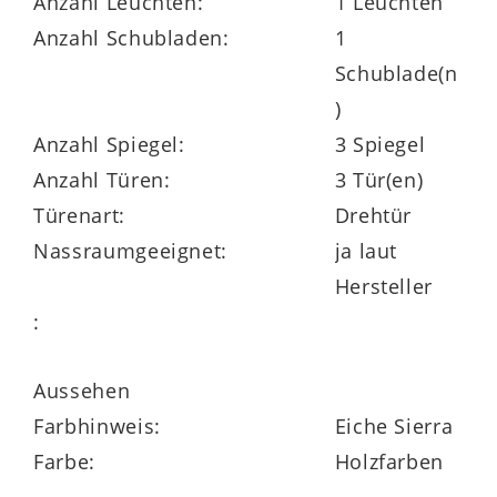
Anzahl Leuchten:
1 Leuchten
Anzahl Schubladen:
1
Schublade(n
)
Ein einarmiger
Handtuchhalter
.
Anzahl Spiegel:
3 Spiegel
Anzahl Türen:
3 Tür(en)
Türenart:
Drehtür
Ein ca. 120 cm breiter
Spiegelschrank
Nassraumgeeignet:
ja laut
inklusive Aufsatzleuchte und LED-Startset
Hersteller
mit Emotion-Funk-Fernbedienung.
:
Aussehen
Der ca. 120 cm breite mattgraue
Farbhinweis:
Eiche Sierra
Waschtisch
Vivo.
Farbe:
Holzfarben