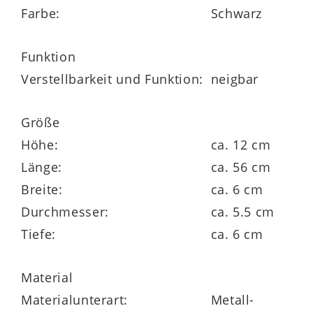
Maße
Farbe:
Schwarz
ca. 56 x 12 x 6 cm (BxHxT)
Funktion
Verstellbarkeit und Funktion:
neigbar
Leuchtenserie
Größe
Höhe:
ca. 12 cm
Länge:
ca. 56 cm
Breite:
ca. 6 cm
Durchmesser:
ca. 5.5 cm
Tiefe:
ca. 6 cm
Material
Materialunterart:
Metall-