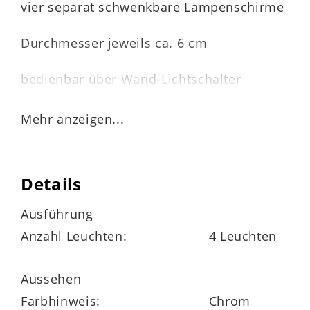
vier separat schwenkbare Lampenschirme
Durchmesser jeweils ca. 6 cm
bedienbar über Wand-Lichtschalter
Leuchtmittel nicht enthalten
Mehr anzeigen...
benötigt werden vier Leuchtmittel mit
GU10-Fassung
Details
maximale Leistungsaufnahme 35 Watt
Ausführung
Anzahl Leuchten:
4 Leuchten
230 Volt Spannung
Aussehen
Schutzgrad IP20, Schutzklasse 2
Farbhinweis:
Chrom