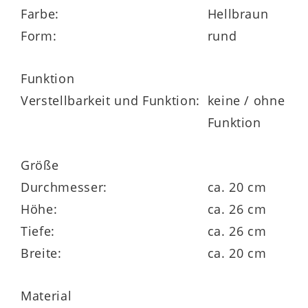
in verschiedenen Größen und Formen
Farbe:
Hellbraun
erhältlich
Form:
rund
Funktion
Verstellbarkeit und Funktion:
keine / ohne
Funktion
Größe
Durchmesser:
ca. 20 cm
Höhe:
ca. 26 cm
Tiefe:
ca. 26 cm
Breite:
ca. 20 cm
Material