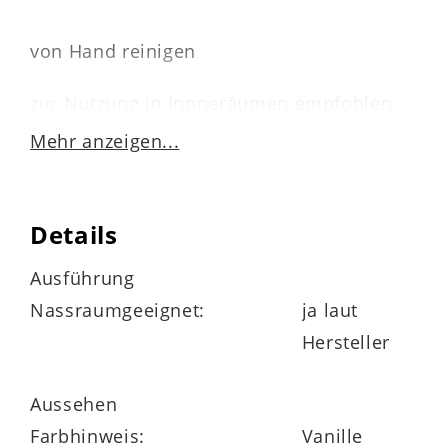
von Hand reinigen
zur Nutzung in Innneräumen empfohlen
Mehr anzeigen...
Maße
Details
Durchmesser ca. 20 cm
Ausführung
Nassraumgeeignet:
ja laut
Höhe ca. 26 cm
Hersteller
Aussehen
Farbhinweis:
Vanille