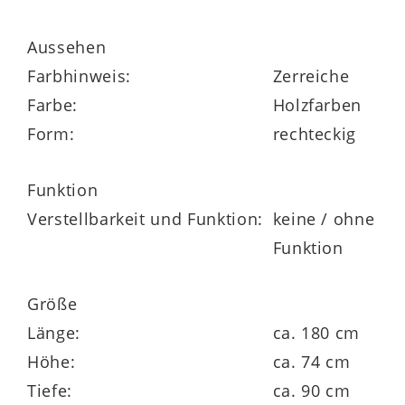
ca. 180 x 74 x 90 cm (BxHxT)
Aussehen
Farbhinweis:
Zerreiche
Farbe:
Holzfarben
Form:
rechteckig
Highlights
Funktion
in weiteren Größen erhältlich
Verstellbarkeit und Funktion:
keine / ohne
Funktion
Ware zerlegt
Größe
Länge:
ca. 180 cm
Höhe:
ca. 74 cm
Tiefe:
ca. 90 cm