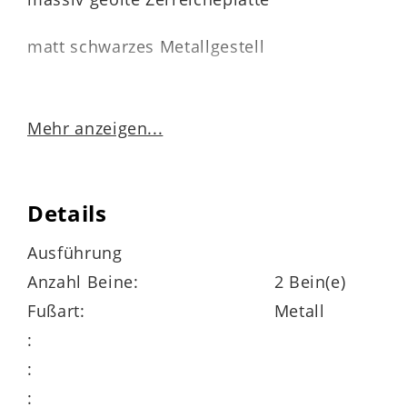
matt schwarzes Metallgestell
Mehr anzeigen...
Tischplatte ca. 4 cm stark, aufgedoppelt,
durchgehende Lamelle mit Reverse
Baumkante
Details
Kreuzsäulengestell pulverbeschichtet
Ausführung
Anzahl Beine:
2 Bein(e)
Fußart:
Metall
:
:
Maße
: