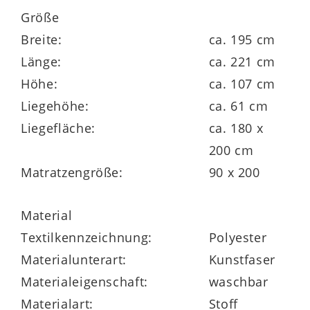
Größe
Die Maße des attraktiven Boxspringbettes
Breite:
ca. 195 cm
betragen ca.
195 x 107 x 221 cm
(BxHxL),
Länge:
ca. 221 cm
bei einer Liegefläche von ca.
180 x 200 cm
Höhe:
ca. 107 cm
(BxL). Mit Topper beläuft sich die
Liegehöhe:
ca. 61 cm
Liegehöhe auf ca. 61 cm.
Liegefläche:
ca. 180 x
200 cm
Matratzengröße:
90 x 200
Material
Textilkennzeichnung:
Polyester
Materialunterart:
Kunstfaser
Materialeigenschaft:
waschbar
Materialart:
Stoff