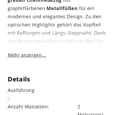
graphitfarbenen
Metallfüßen
für ein
modernes und elegantes Design. Zu den
optischen Highlights gehört das Kopfteil
mit Raffungen und Längs-Steppnaht. Dank
des Boxspring-Aufbaus sorgt das Bett für
eine optimale Körperanpassung und
Mehr anzeigen...
Druckentlastung.
Details
Die
Box
mit qualitativ hochwertiger
Ausführung
Bonnellfederkernpolsterung
weist
:
rundum den edlen Chenillebezug auf.
Anzahl Matratzen:
2
Matratze(n)