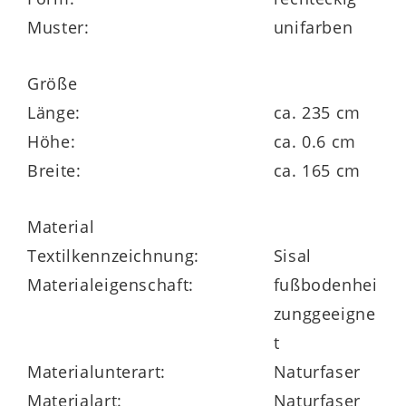
Muster:
unifarben
antistatisch
Größe
Maße ca. 165 x 235 cm (BxL)
Länge:
ca. 235 cm
Florhöhe ca. 6 mm
Höhe:
ca. 0.6 cm
Breite:
ca. 165 cm
in verschiedenen Größen und Farben
lieferbar
Material
Textilkennzeichnung:
Sisal
Materialeigenschaft:
fußbodenhei
zunggeeigne
t
Materialunterart:
Naturfaser
Materialart:
Naturfaser