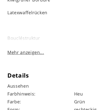
Latexwaffelrücken
Boucléstruktur
maschinell gewebt
Mehr anzeigen...
mit Einfassband
Details
1.900 g / m²
Aussehen
geeignet für Fußbodenheizung
Farbhinweis:
Heu
Farbe:
Grün
pflegeleicht
Form:
rechteckig