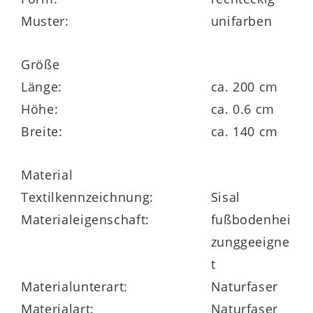
mit der Flachdüse des Staubsaugers
Muster:
unifarben
reinigen
Größe
antistatisch
Länge:
ca. 200 cm
Höhe:
ca. 0.6 cm
Breite:
ca. 140 cm
Maße ca. 140 x 200 cm (BxL)
Material
Florhöhe ca. 6 mm
Textilkennzeichnung:
Sisal
Materialeigenschaft:
fußbodenhei
zunggeeigne
t
Materialunterart:
Naturfaser
in verschiedenen Größen und Farben
Materialart:
Naturfaser
lieferbar