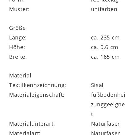
reinigen
Muster:
unifarben
antistatisch
Größe
Länge:
ca. 235 cm
Höhe:
ca. 0.6 cm
Maße ca. 165 x 235 cm (BxL)
Breite:
ca. 165 cm
Florhöhe ca. 6 mm
Material
Textilkennzeichnung:
Sisal
Materialeigenschaft:
fußbodenhei
zunggeeigne
t
in verschiedenen Größen und Farben
Materialunterart:
Naturfaser
lieferbar
Materialart:
Naturfaser