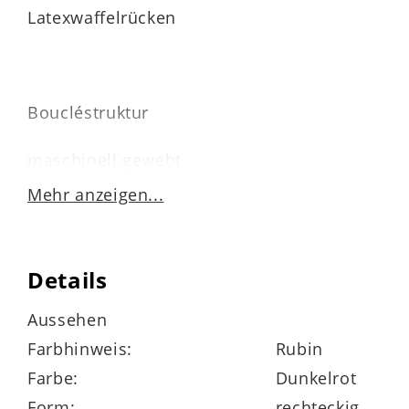
Latexwaffelrücken
Boucléstruktur
maschinell gewebt
Mehr anzeigen...
mit Einfassband
1.900 g / m²
Details
geeignet für Fußbodenheizung
Aussehen
Farbhinweis:
Rubin
pflegeleicht
Farbe:
Dunkelrot
mit der Flachdüse des Staubsaugers
Form:
rechteckig