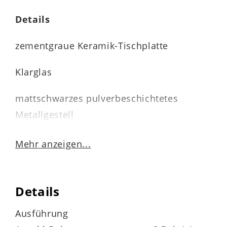
Details
zementgraue Keramik-Tischplatte
Klarglas
mattschwarzes pulverbeschichtetes
Metallgestell
Mehr anzeigen...
obere Tischplatte schwenkbar
Details
3 mm starke Keramikplatte auf 6 mm
starkem Glas verklebt
Ausführung