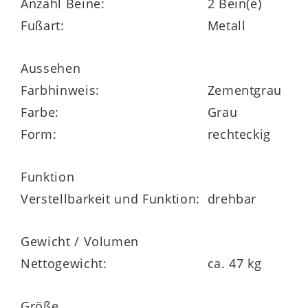
Anzahl Beine:
2 Bein(e)
untere Glasplatte 10 mm stark
Fußart:
Metall
Aussehen
Maße
ca. 95-163 x 42 x 60 cm (BxHxT)
Farbhinweis:
Zementgrau
Farbe:
Grau
Form:
rechteckig
Highlights
Funktion
in fünf verschiedenen Ausführungen
Verstellbarkeit und Funktion:
drehbar
erhältlich
Gewicht / Volumen
obere Platte drehbar
Nettogewicht:
ca. 47 kg
Synchronmechanik
Größe